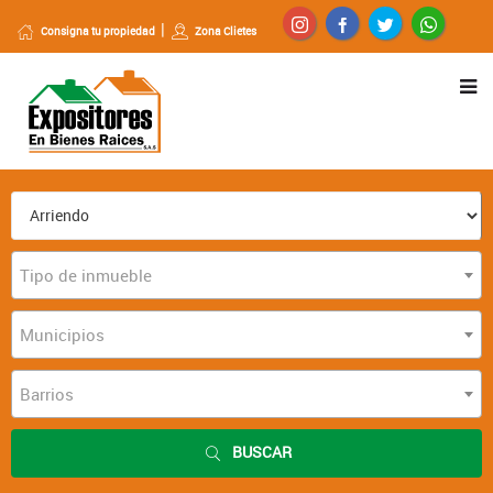
Consigna tu propiedad
Zona Clietes
Tipo de inmueble
Municipios
Barrios
BUSCAR