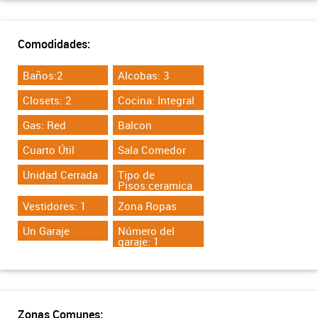
Comodidades:
Baños:2
Alcobas: 3
Closets: 2
Cocina: Integral
Gas: Red
Balcon
Cuarto Útil
Sala Comedor
Unidad Cerrada
Tipo de
Pisos:ceramica
Vestidores: 1
Zona Ropas
Un Garaje
Número del
garaje: 1
Zonas Comunes: