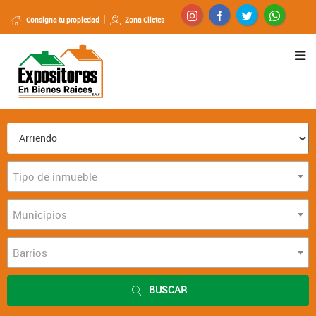
Consigna tu propiedad
Zona Clietes
Tipo de inmueble
Municipios
Barrios
BUSCAR