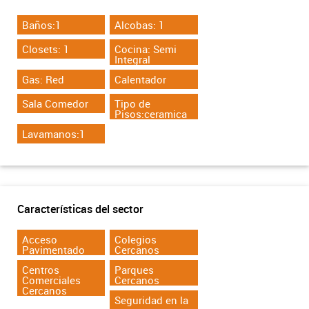
Baños:1
Alcobas: 1
Closets: 1
Cocina: Semi
Integral
Gas: Red
Calentador
Sala Comedor
Tipo de
Pisos:ceramica
Lavamanos:1
Características del sector
Acceso
Colegios
Pavimentado
Cercanos
Centros
Parques
Comerciales
Cercanos
Cercanos
Seguridad en la