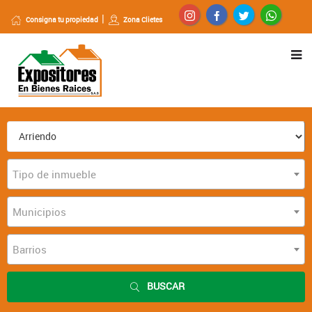
Consigna tu propiedad
Zona Clietes
Tipo de inmueble
Municipios
Barrios
BUSCAR