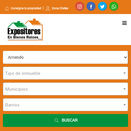
Consigna tu propiedad
Zona Clietes
Tipo de inmueble
Municipios
Barrios
BUSCAR