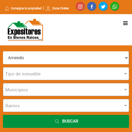
Consigna tu propiedad
Zona Clietes
Tipo de inmueble
Municipios
Barrios
BUSCAR