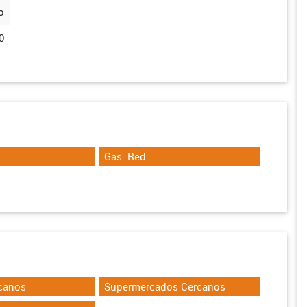
o
0
Gas: Red
canos
Supermercados Cercanos