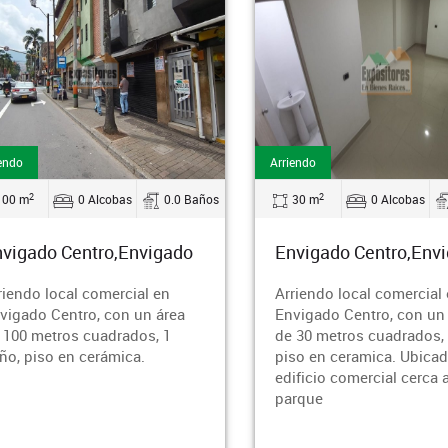
endo
Arriendo
2
2
100 m
0 Alcobas
0.0 Baños
30 m
0 Alcobas
vigado Centro,Envigado
Envigado Centro,Env
riendo local comercial en
Arriendo local comercial
vigado Centro, con un área
Envigado Centro, con un
 100 metros cuadrados, 1
de 30 metros cuadrados,
ño, piso en cerámica.
piso en ceramica. Ubica
edificio comercial cerca a
parque