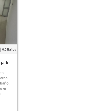
0.0 Baños
igado
 en
 area
 baño,
do en
l