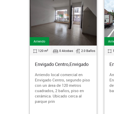
Arriendo
Arri
2
120 m
0 Alcobas
2.0 Baños
Envigado Centro,Envigado
En
Arriendo local comercial en
Ar
Envigado Centro, segundo piso
En
con un área de 120 metros
de
cuadrados, 2 baños, piso en
ba
cerámica. Ubicado cerca al
parque prin