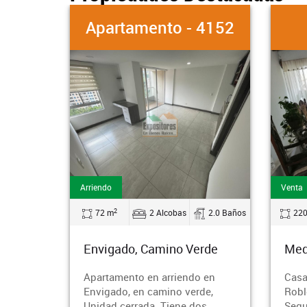
Apartamento - 4152
Casa - 
Arriendo
Venta
2
2
72 m
2 Alcobas
2.0 Baños
220 m
7 Alcob
Envigado, Camino Verde
Medellín, Robled
Apartamento en arriendo en
Casa en venta en Me
Envigado, en camino verde,
Robledo sector Dia
Unidad cerrada. Tiene dos
Segundo piso y en d