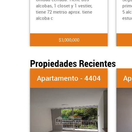
alcobas, 1 closet y 1 vestier,
primer nivel con sal
tiene 72 metrso aprox. tiene
5 alcobas 3 baños,
alcoba c
estudio.balcon,
$3,000,000
$470,000,
Propiedades Recientes
Apartamento - 4404
Apartam