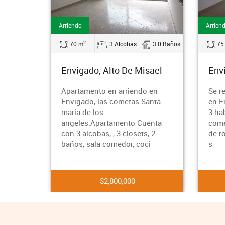
Arriendo
Arriendo
2
2
70 m
3 Alcobas
3.0 Baños
75 m
Envigado, Alto De Misael
Envigado, D
Apartamento en arriendo en
Se renta apar
Envigado, las cometas Santa
en Envigado 
maria de los
3 habitaciones
angeles.Apartamento Cuenta
comedor, coci
con 3 alcobas, , 3 closets, 2
de ropas,v pa
baños, sala comedor, coci
s
$2,800,000
$3,