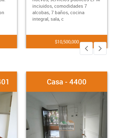
inciuidos, comodidades 7
baños, 1 closet, 1 vesti
alcobas, 7 baños, cocina
integral, balcon, zona 
integral, sala, c
Ubi
$10,500,000
$4,000,000
Casa - 4400
Apartaestu