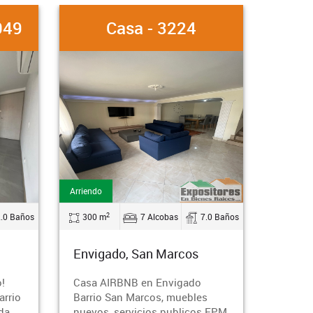
Casa - 3224
Apartamento 
rriendo
Arriendo
2
2
300 m
7 Alcobas
7.0 Baños
70 m
2 Alcobas
Envigado, San Marcos
Envigado, Las Veg
Casa AIRBNB en Envigado
Arriendo apartamento
Barrio San Marcos, muebles
Envigado, barrio Las V
nuevos, servicios publicos EPM
parqueadero, 2 alcobas