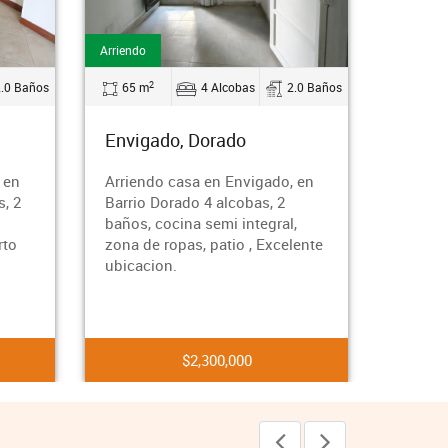
Arriendo
Arriendo
2
2
65 m
4 Alcobas
2.0 Baños
22 m
1 A
Envigado, Dorado
Envigado, Dor
Arriendo casa en Envigado, en
Apartaestudio en
Barrio Dorado 4 alcobas, 2
ubicado en Barri
baños, cocina semi integral,
Envigado, cuent
zona de ropas, patio , Excelente
habitación, sala
ubicacion.
cocina semi integ
baño cabinado
$2,300,000
$1,80