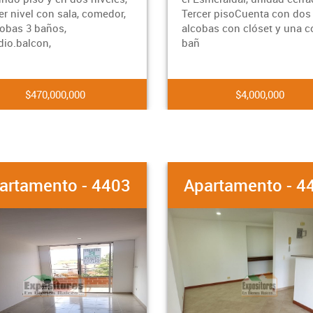
a, comedor,
Tercer pisoCuenta con dos
alcobas con clóset y una con
bañ
000
$4,000,000
ento - 4403
Apartamento - 4401