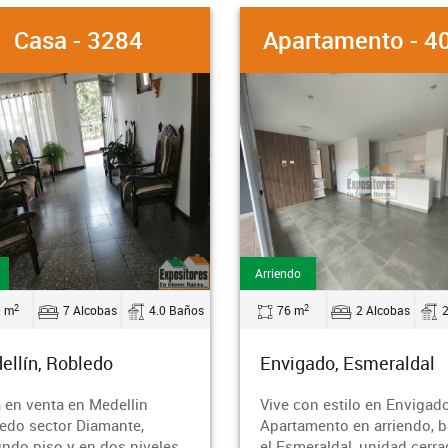
3284
Apartamento - 4049
Arriendo
A
2
as
4.0 Baños
76 m
2 Alcobas
2.0 Baños
o
Envigado, Esmeraldal
dellin
Vive con estilo en Envigado!
mante,
Apartamento en arriendo, barrio
os niveles,
el Esmeraldal, unidad cerrada.