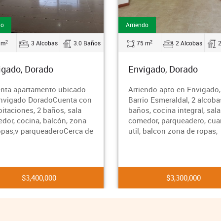
Arriendo
2
3 Alcobas
3.0 Baños
75 m
2 Alcobas
2.0 Baños
orado
Envigado, Dorado
tamento ubicado
Arriendo apto en Envigado, en
DoradoCuenta con
Barrio Esmeraldal, 2 alcobas, 2
, 2 baños, sala
baños, cocina integral, sala
na, balcón, zona
comedor, parqueadero, cuarto
rqueaderoCerca de
util, balcon zona de ropas,
400,000
$3,300,000