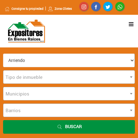
Consigna tu propiedad
Zona Clietes
Tipo de inmueble
Municipios
Barrios
BUSCAR