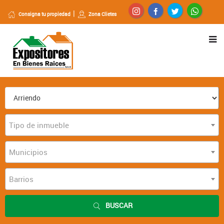
Consigna tu propiedad
Zona Clietes
Tipo de inmueble
Municipios
Barrios
BUSCAR